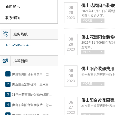
佛山花园阳台装修
新闻资讯
09
2021年12月21日
20
园阳台改造方案。
联系懒猫
2023
MORE


服务热线
佛山花园阳台装修
08
2021年11月09日
20
189-2505-2848
造方案。
2023
MORE


推荐新闻
佛山阳台装修费用
06
1
佛山书房阳台装修费用，怎么选口碑不错的阳台装修公司?
去年趁着疫情房价有所下
06
2023
MORE

2
佛山阳台定制价格，三水白坭周边哪里有木阳台定制公司?
3
11平米茶室阳台装修效果图，禅城祖庙室内阳台增加休憩点
佛山阳台改花园费
06
4
佛山茶室阳台装修收费，怎么挑选好的阳台设计公司?
本次阳台改茶房设计风
27
2023