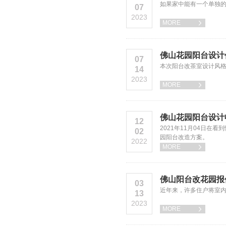
如果家中能有一个单独
07
2023
MORE

佛山花园阳台设计
07
本次阳台改茶室设计风
14
2023
MORE

佛山花园阳台设计
12
2021年11月04日
02
园阳台改造方案。
2022
MORE

佛山阳台改花园报
03
近年来，许多住户将室
13
2023
MORE
