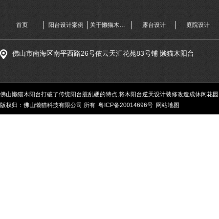
首页
阳台设计案例
关于懒猫木阳台
露台设计
庭院设计
佛山市南海区南平西路26号依云天汇花苑83号铺 懒猫木阳台
佛山懒猫木阳台打破了传统阳台脏乱硬的特点,将木阳台逆天设计装修改造成休闲花园,喝
版权归：佛山懒猫科技有限公司 所有
粤ICP备20014696号
网站地图