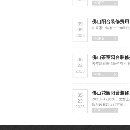
MORE

佛山阳台装修费用
09
如果家中能有一个单独
09
2023
MORE

佛山茶室阳台装修
05
去年趁着疫情房价有所下
22
2023
MORE

佛山花园阳台装修
05
2021年12月20日
23
阳台改花园设计方案。
2023
MORE
