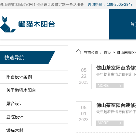
佛山懒猫木阳台官网！提供设计装修定制一条龙服务
咨询热线： 189-2505-2848
首

当前位置：
首页
>
佛山南海区
快速导航
佛山茶室阳台装修
05
去年趁着疫情房价有所下
22
阳台设计案例
2023
MORE

关于懒猫木阳台
露台设计
佛山茶室阳台装修
05
去年趁着疫情房价有所下
01
庭院设计
2023
MORE

懒猫木材