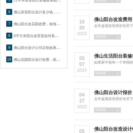
5
11平米茶室阳台装修效果图，禅城祖庙室内阳台增加休憩点
MORE

6
佛山茶室阳台设计多少钱，南海九江附近哪里有木阳台定制公司?
佛山阳台改造费用
10
7
佛山阳台改花园收费，南海狮山周边哪里有阳台改造公司?
去年趁着疫情房价有所下
20
2023
8
8平方米阳台改茶室如何装修，三水乐平阳台改造公司定制北欧风方案
MORE

9
佛山阳台设计公司定制效果图，2平小型阳台改书房
佛山生活阳台装修
05
10
佛山花园阳台设计收费，南海罗村木阳台设计公司热线
如果家中能有一个单独
07
2023
MORE

佛山阳台设计报价
04
去年趁着疫情房价有所下
27
2023
MORE

佛山阳台改造设计
05