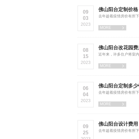
佛山阳台定制价格
09
去年趁着疫情房价有所下
03
2023
MORE

佛山阳台改花园费
08
近年来，许多住户将室
15
2023
MORE

佛山阳台定制多少
06
去年趁着疫情房价有所下
04
2023
MORE

佛山阳台设计费用
09
去年趁着疫情房价有所下
25
2023