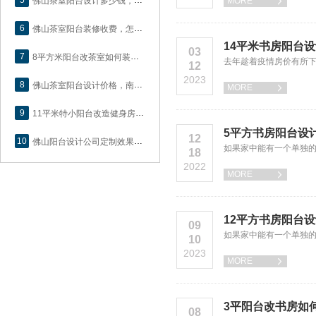
5
佛山茶室阳台设计多少钱，南海九江附近哪里有木阳台定制公司?
MORE

6
佛山茶室阳台装修收费，怎么挑选好的阳台设计公司?
14平米书房阳台
03
7
8平方米阳台改茶室如何装修，三水乐平阳台改造公司定制北欧风方案
去年趁着疫情房价有所下
12
2023
8
佛山茶室阳台设计价格，南海桂城木阳台定制公司联系电话
MORE

9
11平米特小阳台改造健身房，佛山南海区木阳台设计公司定制设计方案
5平方书房阳台设
12
10
佛山阳台设计公司定制效果图，2平小型阳台改书房
如果家中能有一个单独
18
2022
MORE

12平方书房阳台
09
如果家中能有一个单独
10
2023
MORE

3平阳台改书房如
08