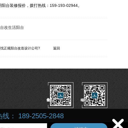
修报价，拨打热线：159-193-02944。
阳台改生活阳台
找正规阳台改造设计公司?
返回
89-2505-2848
