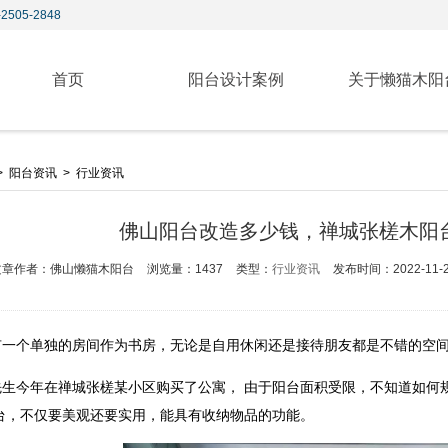
505-2848
首页
阳台设计案例
关于懒猫木阳
>
阳台资讯
>
行业资讯
佛山阳台改造多少钱，禅城张槎木阳
文章作者：佛山懒猫木阳台
浏览量：1437
类型：
行业资讯
发布时间：2022-11-21
有一个单独的房间作为书房，无论是自用休闲还是接待朋友都是不错的空
先生今年在禅城张槎某小区购买了公寓， 由于阳台面积受限，不知道如何
台，不仅要美观还要实用，能具有收纳物品的功能。