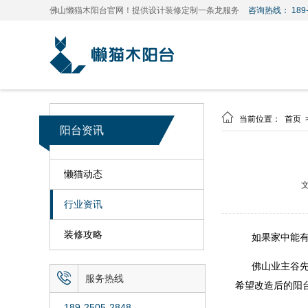
佛山懒猫木阳台官网！提供设计装修定制一条龙服务
咨询热线： 189-2

当前位置：
首页
阳台资讯
懒猫动态
行业资讯
装修攻略
如果家中能
佛山业主谷

服务热线
希望改造后的阳
189-2505-2848