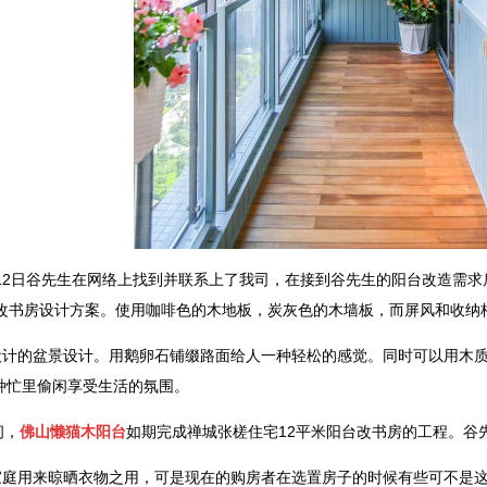
4月12日谷先生在网络上找到并联系上了我司，在接到谷先生的阳台改造
台改书房设计方案。使用咖啡色的木地板，炭灰色的木墙板，而屏风和收纳
设计的盆景设计。用鹅卵石铺缀路面给人一种轻松的感觉。同时可以用木
种忙里偷闲享受生活的氛围。
间，
佛山懒猫木阳台
如期完成禅城张槎住宅12平米阳台改书房的工程。谷
家庭用来晾晒衣物之用，可是现在的购房者在选置房子的时候有些可不是