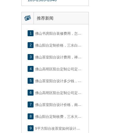

推荐新闻
1
佛山书房阳台装修费用，怎么选口碑不错的阳台装修公司?
2
佛山阳台定制价格，三水白坭周边哪里有木阳台定制公司?
3
佛山茶室阳台设计费用，禅城石湾找阳台装修公司改造茶室
4
佛山高明区阳台定制公司定制设计图
5
佛山茶室阳台设计多少钱，南海九江附近哪里有木阳台定制公司?
6
佛山高明区阳台定制公司定制设计图，6平米小户型阳台改榻榻米
7
佛山茶室阳台设计价格，南海桂城木阳台定制公司联系电话
8
佛山阳台定制收费，三水大塘木阳台设计公司找哪家?
9
9平方阳台改茶室如何设计，禅城石湾阳台改造公司定制装修方案