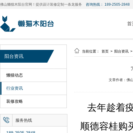
佛山懒猫木阳台官网！提供设计装修定制一条龙服务
咨询热线： 189-2505-2848
首

当前位置：
首页
>
阳台资讯
阳台资讯
懒猫动态
文章作者：佛
行业资讯
装修攻略
去年趁着

服务热线
顺德容桂购
189-2505-2848