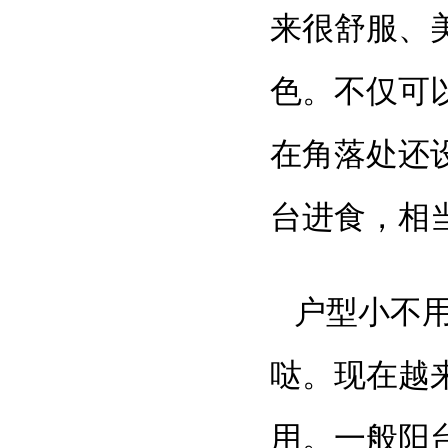
来很舒服、
色。不仅可
在角落处还
台进食，相
户型小不
哒。现在越
用。一般阳