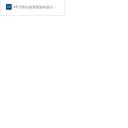
10
9平方阳台改茶室如何设计，禅城石湾阳台改造公司定制装修方案