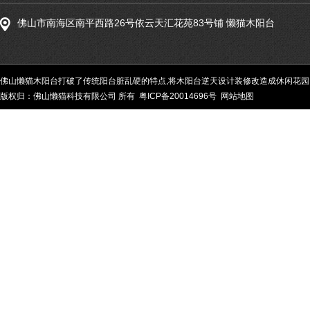
佛山市南海区南平西路26号依云天汇花苑83号铺 懒猫木阳台
佛山懒猫木阳台打破了传统阳台脏乱硬的特点,将木阳台逆天设计装修改造成休闲花园,喝
版权归：佛山懒猫科技有限公司 所有
粤ICP备20014696号
网站地图