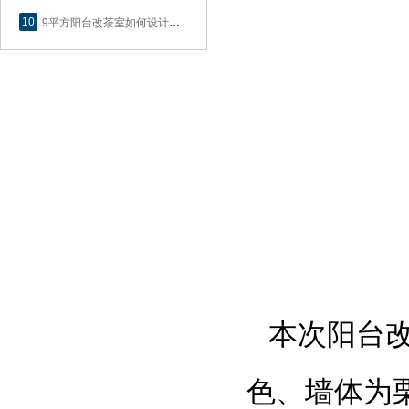
10
9平方阳台改茶室如何设计，禅城石湾阳台改造公司定制装修方案
本次阳台
色、墙体为