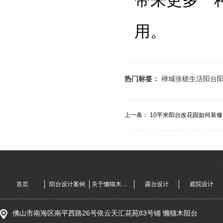
带来更多一
用。
热门标签：
禅城张槎生活阳台
上一条：
10平米阳台改花园如何装修
首页
阳台设计案例
关于懒猫木阳台
露台设计
庭院设计
佛山市南海区南平西路26号依云天汇花苑83号铺 懒猫木阳台