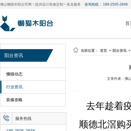
佛山懒猫木阳台官网！提供设计装修定制一条龙服务
咨询热线： 189-2505-2848
首

当前位置：
首页
>
阳台资讯
阳台资讯
懒猫动态
文章作者：佛
行业资讯
装修攻略
去年趁着

服务热线
顺德北滘购
189-2505-2848