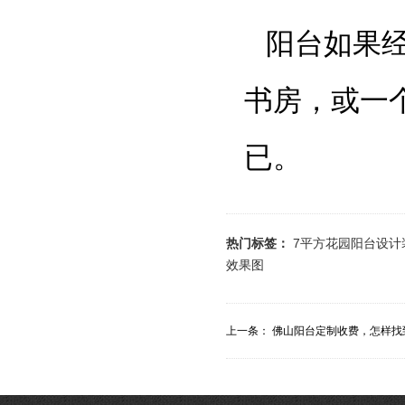
阳台如果
书房，或一
已。
热门标签：
7平方花园阳台设计
效果图
上一条：
佛山阳台定制收费，怎样找到