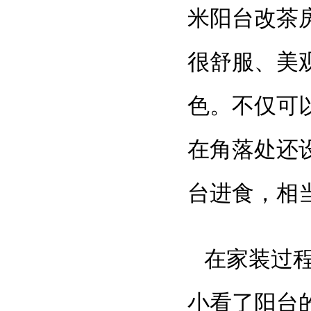
米阳台改茶
很舒服、美
色。不仅可
在角落处还
台进食，相
在家装过
小看了阳台