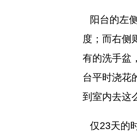
阳台的左
度；而右侧
有的洗手盆
台平时浇花
到室内去这
仅23天的