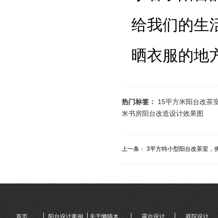
给我们的生
晒衣服的地
热门标签：
15平方米阳台改茶
米书房阳台改造设计效果图
上一条：
3平方特小型阳台改茶室，佛
首页
阳台设计案例
关于懒猫木阳台
露台设计
庭院设计