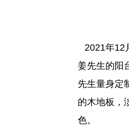
2021年
姜先生的阳
先生量身定
的木地板，
色。