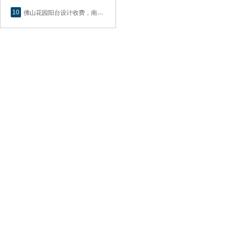
10
佛山花园阳台设计收费，南海罗村木阳台设计公司热线