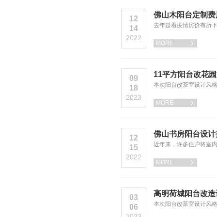
佛山木阳台定制费
12
去年趁着疫情房价有所下
14
2022
MORE

11平方阳台改花
09
本次阳台改茶室设计风
18
2023
MORE

佛山书房阳台设计
12
近年来，许多住户将室
15
2022
MORE

高明荷城阳台改造
03
本次阳台改茶室设计风
06
2023