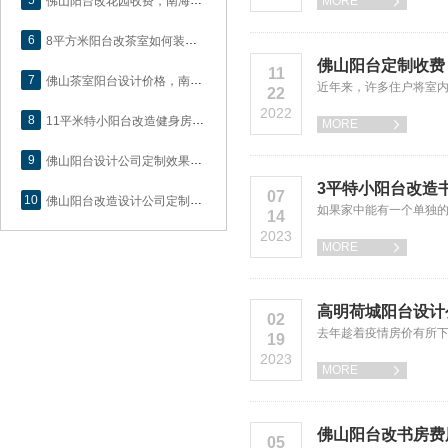
5
佛山阳台改花园收费，南海狮山周边哪里有阳台改造公司?
MORE

6
8平方米阳台改茶室如何装修，三水乐平阳台改造公司定制北欧风方案
佛山阳台定制收费
11
7
佛山茶室阳台设计价格，南海桂城木阳台定制公司联系电话
近年来，许多住户将室
22
2022
8
11平米特小阳台改造健身房，佛山南海区木阳台设计公司定制设计方案
MORE

9
佛山阳台设计公司定制效果图，2平小型阳台改书房
3平特小阳台改造
07
10
佛山阳台改造设计公司定制田园风方案
如果家中能有一个单独
14
2023
MORE

高明荷城阳台设计
02
去年趁着疫情房价有所下
19
2023
MORE

佛山阳台改书房费
05