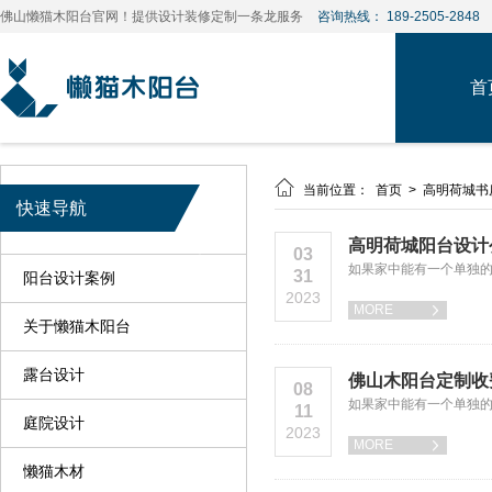
佛山懒猫木阳台官网！提供设计装修定制一条龙服务
咨询热线： 189-2505-2848
首

当前位置：
首页
>
高明荷城书
快速导航
高明荷城阳台设计
03
如果家中能有一个单独
31
阳台设计案例
2023
MORE

关于懒猫木阳台
露台设计
佛山木阳台定制收
08
如果家中能有一个单独
11
庭院设计
2023
MORE

懒猫木材