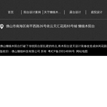
首页
阳台设计案例
关于懒猫木阳台
露台设计
庭院设计
佛山市南海区南平西路26号依云天汇花苑83号铺 懒猫木阳台
佛山懒猫木阳台打破了传统阳台脏乱硬的特点,将木阳台逆天设计装修改造成休闲花园,喝
版权归：佛山懒猫科技有限公司 所有
粤ICP备20014696号
网站地图