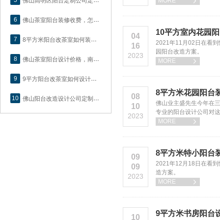
5
佛山高明区阳台定制公司定制设计图，6平米小户型阳台改榻榻米
MORE

6
佛山茶室阳台装修收费，怎么挑选好的阳台设计公司?
10平方室内花园
04
7
8平方米阳台改茶室如何装修，三水乐平阳台改造公司定制北欧风方案
2021年11月02日
16
园阳台改造方案。
2023
8
佛山茶室阳台设计价格，南海桂城木阳台定制公司联系电话
MORE

9
9平方阳台改茶室如何设计，禅城石湾阳台改造公司定制装修方案
8平方米花园阳台
08
10
佛山阳台改造设计公司定制田园风方案
佛山业主盛先生今年在三
10
专业的阳台设计公司对
2023
MORE

8平方米特小阳台
09
2021年12月18日
09
造方案。
2023
MORE

9平方米书房阳台
10