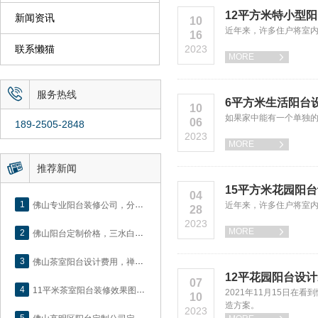
12平方米特小型
新闻资讯
10
近年来，许多住户将室
16
联系懒猫
2023
MORE


服务热线
6平方米生活阳台
10
如果家中能有一个单独
06
189-2505-2848
2023
MORE


推荐新闻
15平方米花园阳
04
1
佛山专业阳台装修公司，分享中式田园风格花园阳台价格方案
近年来，许多住户将室
28
2023
MORE

2
佛山阳台定制价格，三水白坭周边哪里有木阳台定制公司?
3
佛山茶室阳台设计费用，禅城石湾找阳台装修公司改造茶室
12平花园阳台设
07
4
11平米茶室阳台装修效果图，禅城祖庙室内阳台增加休憩点
2021年11月15日
10
造方案。
2023