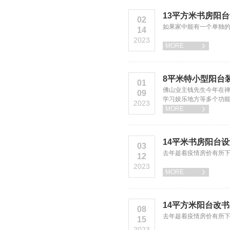
13平方米书房阳
02
如果家中能有一个单独
14
2023
MORE

8平米特小型阳台
01
佛山业主钱先生今年在禅
09
学习娱乐地方等多个功
2023
MORE

14平米书房阳台
03
去年趁着疫情房价有所下
12
2023
MORE

14平方米阳台改
08
去年趁着疫情房价有所下
15
2023