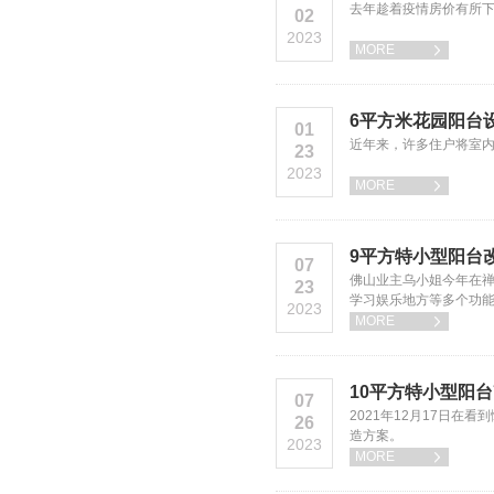
去年趁着疫情房价有所下
02
2023
MORE

6平方米花园阳台
01
近年来，许多住户将室
23
2023
MORE

9平方特小型阳台
07
佛山业主乌小姐今年在禅
23
学习娱乐地方等多个功
2023
MORE

10平方特小型阳
07
2021年12月17日
26
造方案。
2023
MORE
