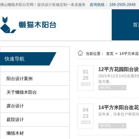
佛山懒猫木阳台官网！提供设计装修定制一条龙服务
咨询热线： 189-2505-2848
首

当前位置：
首页
>
14平方米
快速导航
12平方花园阳台
01
2021年12月14日
25
阳台设计案例
造方案。
2023
MORE

关于懒猫木阳台
露台设计
14平方米阳台改
04
近年来，许多住户将室
23
庭院设计
2023
MORE

懒猫木材